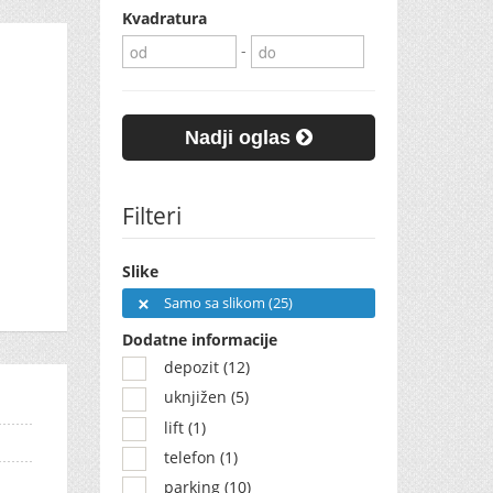
Kvadratura
-
Nadji oglas
Filteri
Slike
Samo sa slikom (25)
Dodatne informacije
depozit (12)
uknjižen (5)
lift (1)
telefon (1)
parking (10)