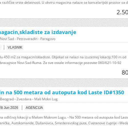
različite vrste delatnosti. U okviru magacina nalaze se kancelarijski prostor sa dv
2.5
agacin,skladiste za izdavanje
Novi Sad - Petrovaradin - Paragovo
|
6
VLASNIK
lu 450 m2 za magacin/skladiste. Objekat se nalazi na izuzetnoj lokaciji,100 m od
bracajnice Novi Sad-Ruma. Za sve ostale informacije pozovite 060/621-10-92
80
n na 500 metara od autoputa kod Laste ID#1350
Beograd - Zvezdara - Mali Mokri Lug
|
28 Jun 2026
AGENCIJA
na odličnoj lokaciji u Malom Mokrom Lugu. - Na 500 metara od autoputa kod Laste
taničke, Autokomande, Dušanovca, Smederevskog puta, Cvetanove ćuprije i Medak