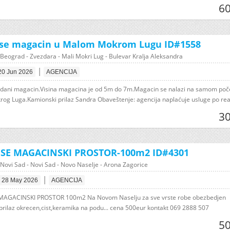
60
 se magacin u Malom Mokrom Lugu ID#1558
Beograd - Zvezdara - Mali Mokri Lug - Bulevar Kralja Aleksandra
|
20 Jun 2026
AGENCIJA
zidani magacin.Visina magacina je od 5m do 7m.Magacin se nalazi na samom poč
og Luga.Kamionski prilaz Sandra Obaveštenje: agencija naplaćuje usluge po reali
30
E SE MAGACINSKI PROSTOR-100m2 ID#4301
Novi Sad - Novi Sad - Novo Naselje - Arona Zagorice
|
28 May 2026
AGENCIJA
 MAGACINSKI PROSTOR 100m2 Na Novom Naselju za sve vrste robe obezbedjen
prilaz okrecen,cist,keramika na podu... cena 500eur kontakt 069 2888 507
50