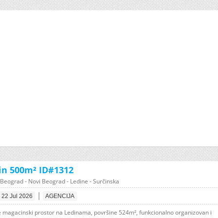
n 500m² ID#1312
Beograd - Novi Beograd - Ledine - Surčinska
|
22 Jul 2026
AGENCIJA
e magacinski prostor na Ledinama, površine 524m², funkcionalno organizovan i