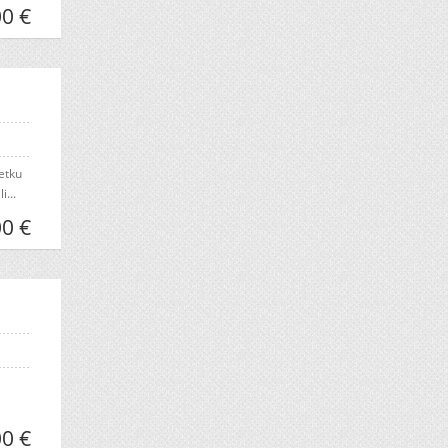
0 €
etku
...
0 €
0 €