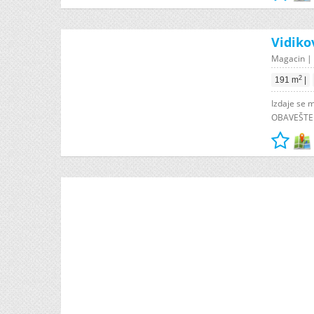
Vidiko
Magacin | B
2
191 m
|
Izdaje se 
OBAVEŠTENJ