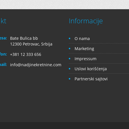
kt
Informacije
esa:
Bate Bulica bb
O nama
12300 Petrovac, Srbija
Marketing
fon:
+381 12 333 656
Impressum
ail:
info@nadjinekretnine.com
Uslovi korišćenja
Partnerski sajtovi