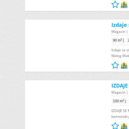
Izdaje
Magacin | 
2
90 m
|
Izdaje se 
Malog Mokr
IZDAJ
Magacin | 
2
100 m
|
IZDAJE SE
kamionski 