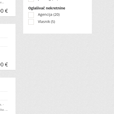
...
Oglašivač nekretnine
00 €
Agencija (20)
Vlasnik (5)
0 €
. -
a. ...