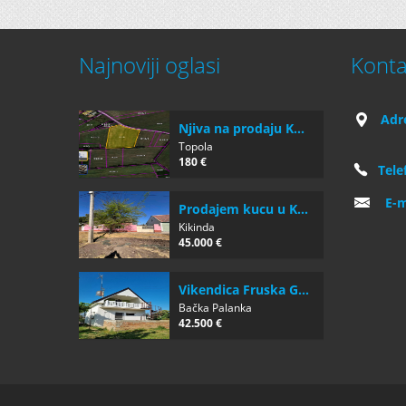
Najnoviji oglasi
Konta
Adr
Njiva na prodaju K...
Topola
180 €
Tele
E-m
Prodajem kucu u K...
Kikinda
45.000 €
Vikendica Fruska G...
Bačka Palanka
42.500 €