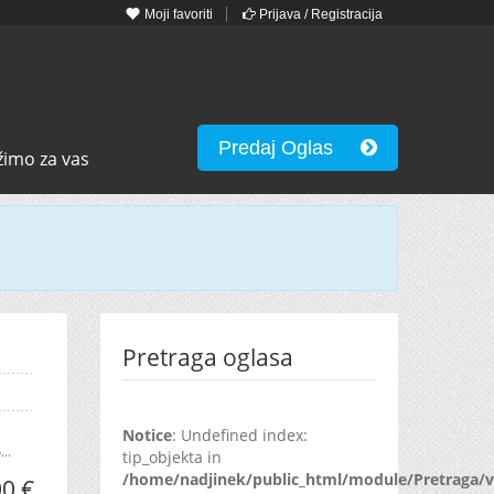
Moji favoriti
Prijava / Registracija
Predaj Oglas
žimo za vas
Pretraga oglasa
Notice
: Undefined index:
..
tip_objekta in
/home/nadjinek/public_html/module/Pretraga/v
00 €