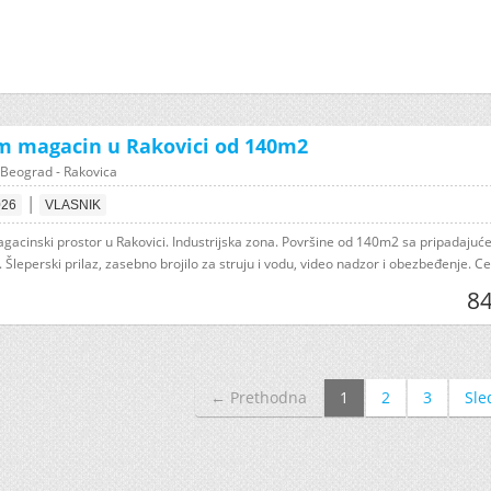
m magacin u Rakovici od 140m2
Beograd - Rakovica
|
026
VLASNIK
gacinski prostor u Rakovici. Industrijska zona. Površine od 140m2 sa pripadaju
Šleperski prilaz, zasebno brojilo za struju i vodu, video nadzor i obezbeđenje. Ce
84
← Prethodna
1
2
3
Sle