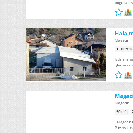
pogodan za 
Hala,m
Magacin | 
1 Jul 202
Izdajem ha
glavne sao
Magaci
Magacin | 
2
50 m
|
- Magacin 
Blizina Us