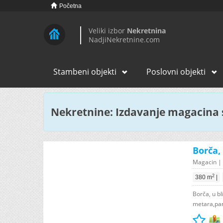
Početna
Veliki izbor
Nekretnina
NadjiNekretnine.com
Stambeni objekti
Poslovni objekti
Nekretnine: Izdavanje magacina 
Borča,
Magacin | B
2
380 m
|
Borča, u b
metara,park