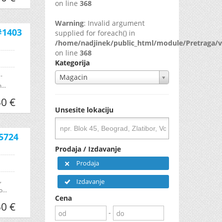
on line
368
Warning
: Invalid argument
#1403
supplied for foreach() in
/home/nadjinek/public_html/module/Pretraga/v
on line
368
Kategorija
-
Magacin
...
50 €
Unsesite lokaciju
5724
Prodaja / Izdavanje
Prodaja
,
Izdavanje
...
Cena
50 €
-