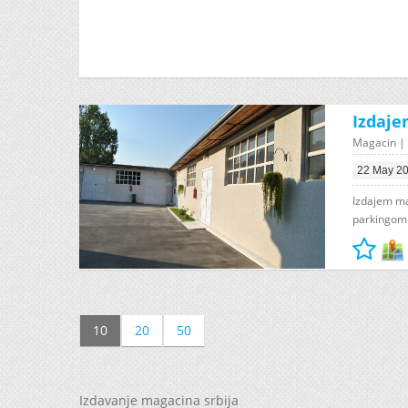
Izdaje
Magacin | 
22 May 2
Izdajem ma
parkingom. 
10
20
50
Izdavanje magacina srbija