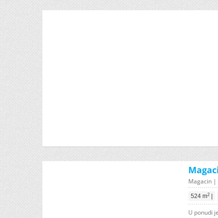
Magaci
Magacin | 
2
524 m
|
U ponudi j