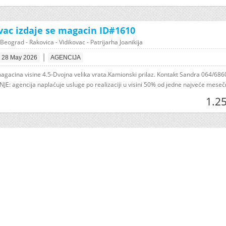
vac izdaje se magacin ID#1610
eograd - Rakovica - Vidikovac - Patrijarha Joanikija
|
28 May 2026
AGENCIJA
magacina visine 4.5-Dvojna velika vrata.Kamionski prilaz. Kontakt Sandra 064/68
E: agencija naplaćuje usluge po realizaciji u visini 50% od jedne najveće mesečn
1.2