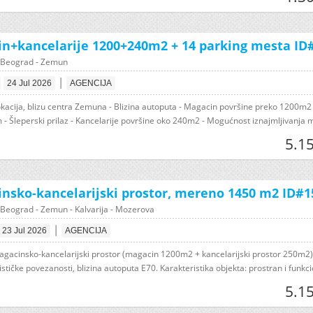
n+kancelarije 1200+240m2 + 14 parking mesta ID
 Beograd - Zemun
|
24 Jul 2026
AGENCIJA
lokacija, blizu centra Zemuna - Blizina autoputa - Magacin površine preko 1200m2 
 - Šleperski prilaz - Kancelarije površine oko 240m2 - Mogućnost iznajmljivanja m
5.1
nsko-kancelarijski prostor, mereno 1450 m2 ID#1
Beograd - Zemun - Kalvarija - Mozerova
|
23 Jul 2026
AGENCIJA
agacinsko-kancelarijski prostor (magacin 1200m2 + kancelarijski prostor 250m2)
ističke povezanosti, blizina autoputa E70. Karakteristika objekta: prostran i funkcio
5.1