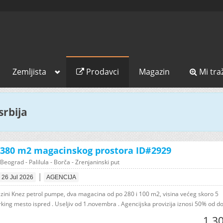
Zemljista
Prodavci
Magazin
Mi tra
srbija
 380 m2 magacinskog prostora ID#2929
eograd - Palilula - Borča - Zrenjaninski put
|
26 Jul 2026
AGENCIJA
lizini Knez petrol pumpe, dva magacina od po 280 i 100 m2, visina većeg skoro 5
ing mesto ispred . Useljiv od 1.novembra . Agencijska provizija iznosi 50% od do.
1.3