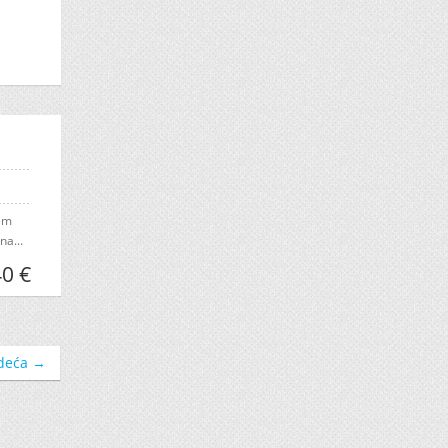
ćem
na...
0 €
deća →