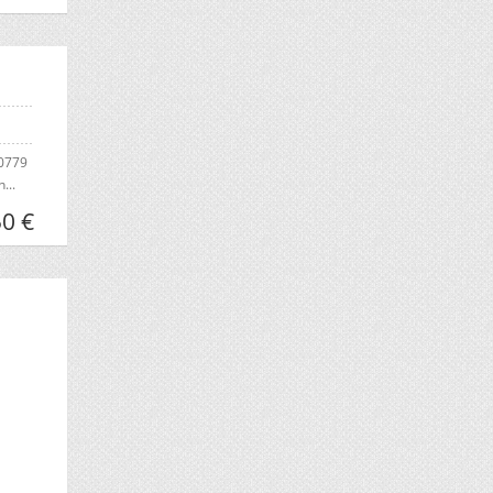
60779
...
50 €