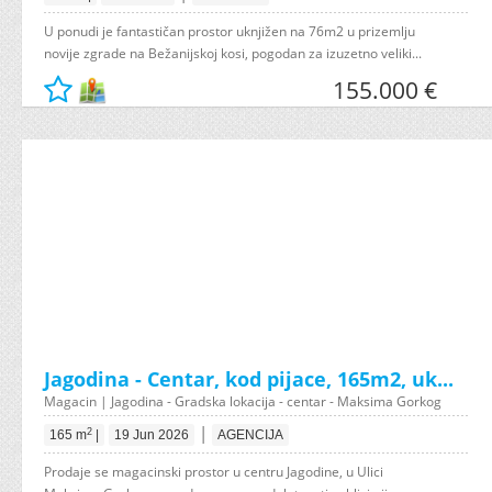
U ponudi je fantastičan prostor uknjižen na 76m2 u prizemlju
novije zgrade na Bežanijskoj kosi, pogodan za izuzetno veliki...
155.000 €
Jagodina - Centar, kod pijace, 165m2, uk...
Magacin | Jagodina - Gradska lokacija - centar - Maksima Gorkog
|
2
165 m
|
19 Jun 2026
AGENCIJA
Prodaje se magacinski prostor u centru Jagodine, u Ulici