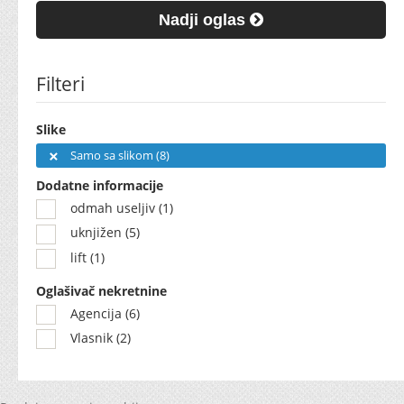
Nadji oglas
Filteri
Slike
Samo sa slikom (8)
Dodatne informacije
odmah useljiv (1)
uknjižen (5)
lift (1)
Oglašivač nekretnine
Agencija (6)
Vlasnik (2)