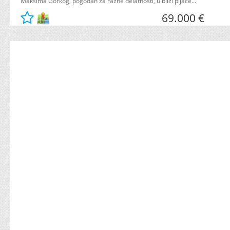
Maksima Gorkog, pogodan za razne delatnosti, u blizi pijace...
69.000 €