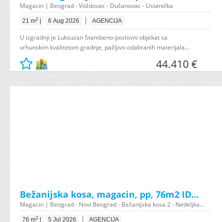
Magacin | Beograd - Voždovac - Dušanovac - Ustanička
|
2
21 m
|
6 Aug 2026
AGENCIJA
U izgradnji je Luksuzan Stambeno-poslovni objekat sa
vrhunskim kvalitetom gradnje, pažljivo odabranih materijala...
44.410 €
Bežanijska kosa, magacin, pp, 76m2 ID...
Magacin | Beograd - Novi Beograd - Bežanijska kosa 2 - Nedeljka...
|
2
76 m
|
5 Jul 2026
AGENCIJA