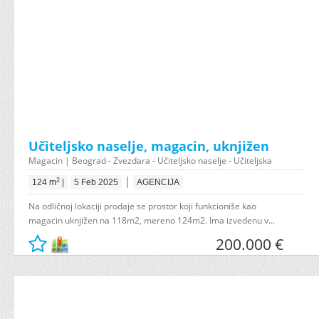
Učiteljsko naselje, magacin, uknjižen
Magacin | Beograd - Zvezdara - Učiteljsko naselje - Učiteljska
|
2
124 m
|
5 Feb 2025
AGENCIJA
Na odličnoj lokaciji prodaje se prostor koji funkcioniše kao
magacin uknjižen na 118m2, mereno 124m2. Ima izvedenu v...
200.000 €