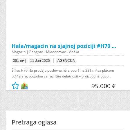
Hala/magacin na sjajnoj poziciji #H70 ...
Magacin | Beograd - Mladenovac - Vlaška
|
2
381 m
|
11 Jan 2025
AGENCIJA
Šifra: H70 Na prodaju poslovna hala površine 381 m² sa placem
od 42 ara, pogodna za različite delatnosti – proizvodne pogo...
95.000 €
Pretraga oglasa