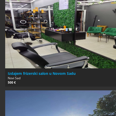
Izdajem frizerski salon u Novom Sadu
Novi Sad
500 €