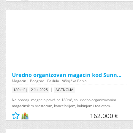
Uredno organizovan magacin kod Sunn...
Magacin | Beograd - Palilula - Višnjička Banja
|
2
180 m
|
2 Jul 2025
AGENCIJA
Na prodaju magacin površine 180m², sa uredno organizovanim
magacinskim prostorom, kancelarijom, kuhinjom i toaletom....
162.000 €