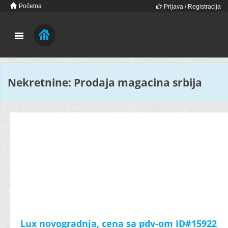
Početna
Prijava / Registracija
Nekretnine: Prodaja magacina srbija
Lux novogradnja, cena sa pdv-om ID#15922