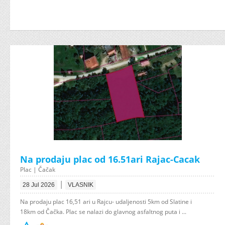
Na prodaju plac od 16.51ari Rajac-Cacak
Plac | Čačak
|
28 Jul 2026
VLASNIK
Na prodaju plac 16,51 ari u Rajcu- udaljenosti 5km od Slatine i
18km od Čačka. Plac se nalazi do glavnog asfaltnog puta i ...