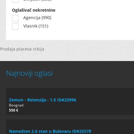
Oglašivač nekretnine
Agencija (990)
Vlasnik (151)
Prodaja placeva srbija
Najnoviji oglasi
Zemun - Retenzija - 1.5 ID#23996
Beograd
550 €
Namešten 2.0 stan u Bulevaru ID#25578