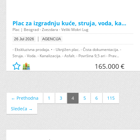
Plac za izgradnju kuće, struja, voda, ka...
Plac | Beograd - Zvezdara - Veliki Mokri Lug
|
26 Jul 2026
AGENCIJA
- Ekskluzivna prodaja. • - Uknjižen plac. - Čista dokumentacija. -
Struja. - Voda. - Kanalizacija. - Asfalt. - Površina 9,5 ari - Prav...
165.000 €
← Prethodna
1
3
4
5
6
115
Sledeća →