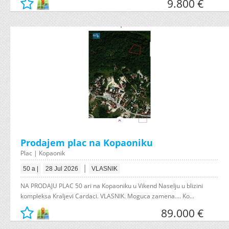
9.800 €
Prodajem plac na Kopaoniku
Plac | Kopaonik
|
50 a |
28 Jul 2026
VLASNIK
NA PRODAJU PLAC 50 ari na Kopaoniku u Vikend Naselju u blizini
kompleksa Kraljevi Cardaci. VLASNIK. Moguca zamena.... Ko...
89.000 €