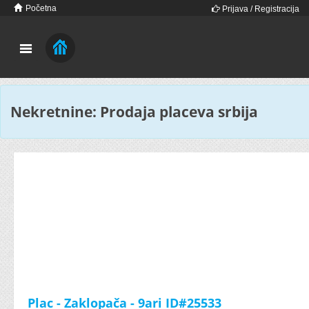
Početna
Prijava / Registracija
Nekretnine: Prodaja placeva srbija
Plac - Zaklopača - 9ari ID#25533