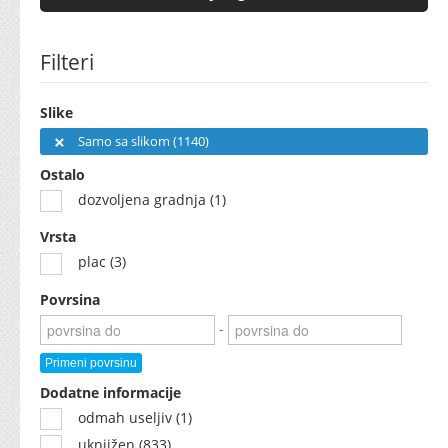
Filteri
Slike
Samo sa slikom (1140)
Ostalo
dozvoljena gradnja (1)
Vrsta
plac (3)
Povrsina
-
Primeni povrsinu
Dodatne informacije
odmah useljiv (1)
uknjižen (833)