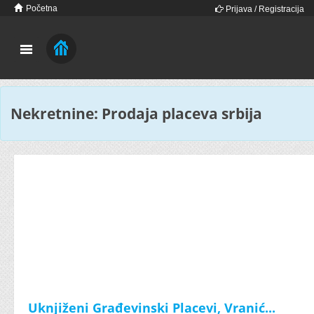
Početna
Prijava / Registracija
Nekretnine: Prodaja placeva srbija
Uknjiženi Građevinski Placevi, Vranić...