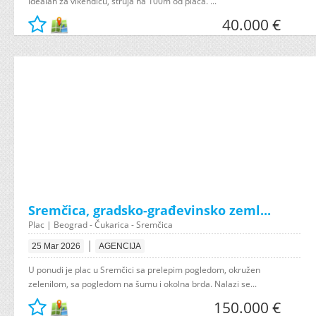
Idealan za vikendicu, struja na 100m od placa. ...
40.000 €
Sremčica, gradsko-građevinsko zeml...
Plac | Beograd - Čukarica - Sremčica
|
25 Mar 2026
AGENCIJA
U ponudi je plac u Sremčici sa prelepim pogledom, okružen
zelenilom, sa pogledom na šumu i okolna brda. Nalazi se...
150.000 €