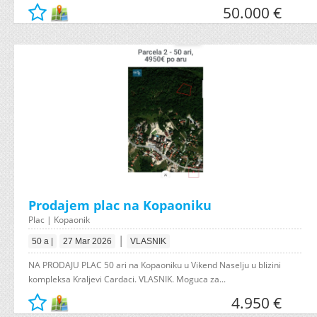
50.000 €
Prodajem plac na Kopaoniku
Plac | Kopaonik
|
50 a |
27 Mar 2026
VLASNIK
NA PRODAJU PLAC 50 ari na Kopaoniku u Vikend Naselju u blizini
kompleksa Kraljevi Cardaci. VLASNIK. Moguca za...
4.950 €