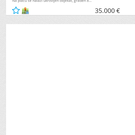
Na placu se nalazi ukrovljen objekat, građen 8...
35.000 €