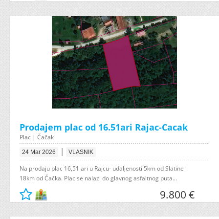
Prodajem plac od 16.51ari Rajac-Cacak
Plac | Čačak
|
24 Mar 2026
VLASNIK
Na prodaju plac 16,51 ari u Rajcu- udaljenosti 5km od Slatine i
18km od Čačka. Plac se nalazi do glavnog asfaltnog puta...
9.800 €