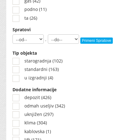
gas (42)
podno (11)
ta (26)
Spratovi
-
Primeni Spratove
Tip objekta
starogradnja (102)
standardni (163)
u izgradnji (4)
Dodatne informacije
depozit (426)
odmah useljiv (342)
uknjižen (297)
klima (304)
kablovska (1)
lift (171)