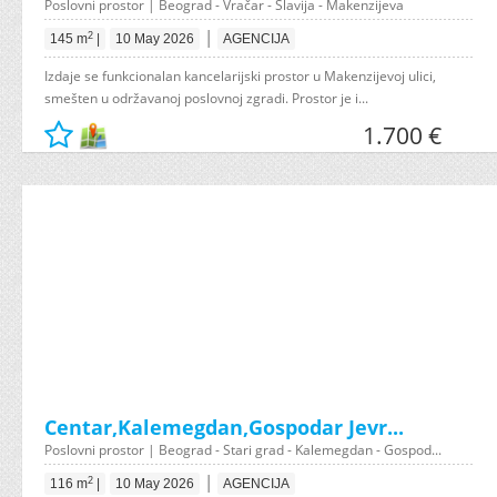
Poslovni prostor | Beograd - Vračar - Slavija - Makenzijeva
|
2
145 m
|
10 May 2026
AGENCIJA
Izdaje se funkcionalan kancelarijski prostor u Makenzijevoj ulici,
smešten u održavanoj poslovnoj zgradi. Prostor je i...
1.700 €
Centar,Kalemegdan,Gospodar Jevr...
Poslovni prostor | Beograd - Stari grad - Kalemegdan - Gospod...
|
2
116 m
|
10 May 2026
AGENCIJA