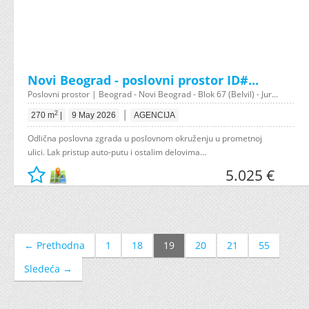
Novi Beograd - poslovni prostor ID#...
Poslovni prostor | Beograd - Novi Beograd - Blok 67 (Belvil) - Jur...
|
2
270 m
|
9 May 2026
AGENCIJA
Odlična poslovna zgrada u poslovnom okruženju u prometnoj
ulici. Lak pristup auto-putu i ostalim delovima...
5.025 €
← Prethodna
1
18
19
20
21
55
Sledeća →