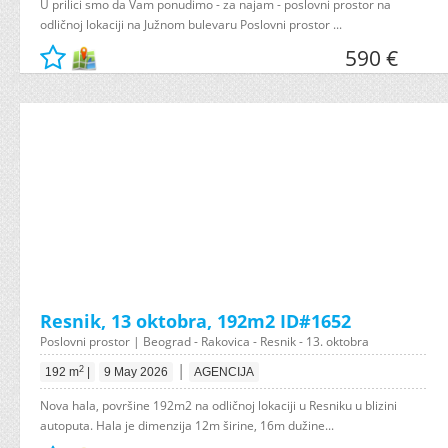
U prilici smo da Vam ponudimo - za najam - poslovni prostor na
odličnoj lokaciji na Južnom bulevaru Poslovni prostor ...
590 €
Resnik, 13 oktobra, 192m2 ID#1652
Poslovni prostor | Beograd - Rakovica - Resnik - 13. oktobra
|
2
192 m
|
9 May 2026
AGENCIJA
Nova hala, površine 192m2 na odličnoj lokaciji u Resniku u blizini
autoputa. Hala je dimenzija 12m širine, 16m dužine...