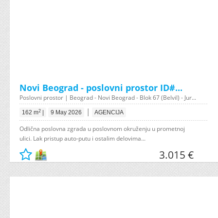
Novi Beograd - poslovni prostor ID#...
Poslovni prostor | Beograd - Novi Beograd - Blok 67 (Belvil) - Jur...
|
2
162 m
|
9 May 2026
AGENCIJA
Odlična poslovna zgrada u poslovnom okruženju u prometnoj
ulici. Lak pristup auto-putu i ostalim delovima...
3.015 €