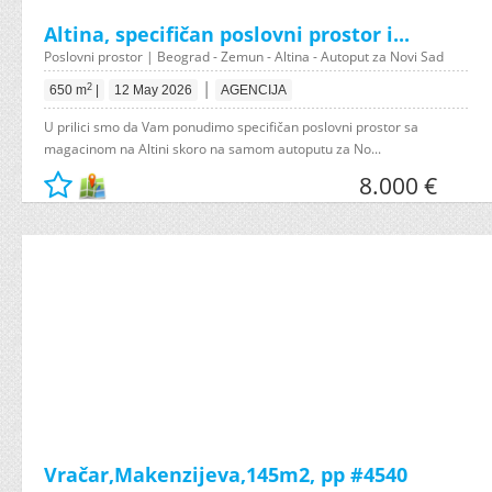
Altina, specifičan poslovni prostor i...
Poslovni prostor | Beograd - Zemun - Altina - Autoput za Novi Sad
|
2
650 m
|
12 May 2026
AGENCIJA
U prilici smo da Vam ponudimo specifičan poslovni prostor sa
magacinom na Altini skoro na samom autoputu za No...
8.000 €
Vračar,Makenzijeva,145m2, pp #4540