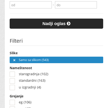
-
Nadji oglas
Filteri
Slike
Samo sa slikom (543)
Nameštenost
starogradnja (102)
standardni (163)
u izgradnji (4)
Grejanje
eg (106)