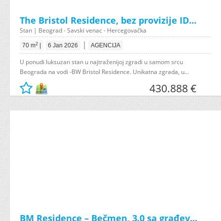
The Bristol Residence, bez provizije ID...
Stan | Beograd - Savski venac - Hercegovačka
|
2
70 m
|
6 Jan 2026
AGENCIJA
U ponudi luksuzan stan u najtraženijoj zgradi u samom srcu
Beograda na vodi -BW Bristol Residence. Unikatna zgrada, u...
430.888 €
BM Residence – Bečmen, 3.0 sa građev...