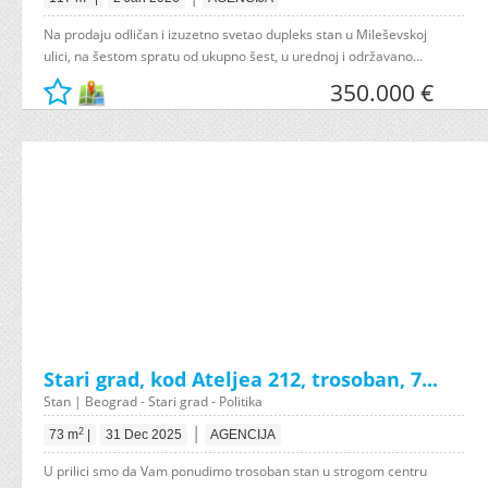
Na prodaju odličan i izuzetno svetao dupleks stan u Mileševskoj
ulici, na šestom spratu od ukupno šest, u urednoj i održavano...
350.000 €
Stari grad, kod Ateljea 212, trosoban, 7...
Stan | Beograd - Stari grad - Politika
|
2
73 m
|
31 Dec 2025
AGENCIJA
U prilici smo da Vam ponudimo trosoban stan u strogom centru