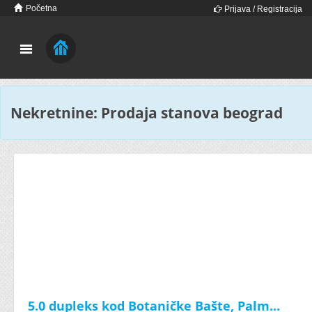
Početna
Prijava / Registracija
Nekretnine: Prodaja stanova beograd
5.0 dupleks kod Botaničke Bašte, Palm...