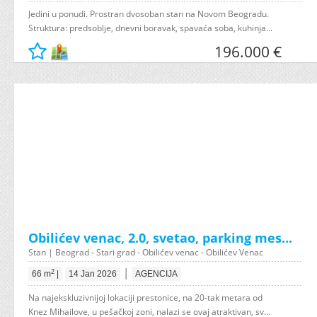
Jedini u ponudi. Prostran dvosoban stan na Novom Beogradu.
Struktura: predsoblje, dnevni boravak, spavaća soba, kuhinja...
196.000 €
Obilićev venac, 2.0, svetao, parking mes...
Stan | Beograd - Stari grad - Obilićev venac - Obilićev Venac
|
2
66 m
|
14 Jan 2026
AGENCIJA
Na najekskluzivnijoj lokaciji prestonice, na 20-tak metara od
Knez Mihailove, u pešačkoj zoni, nalazi se ovaj atraktivan, sv...