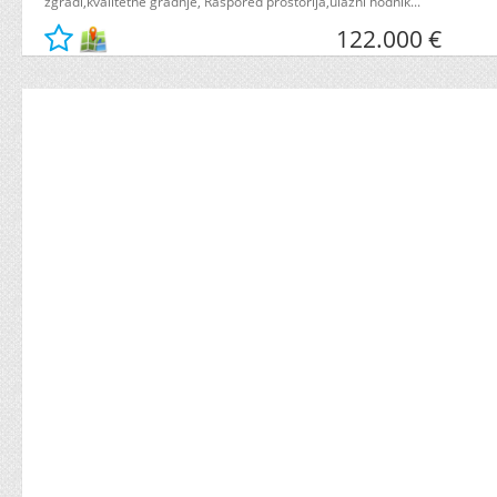
zgradi,kvalitetne gradnje, Raspored prostorija,ulazni hodnik...
122.000 €