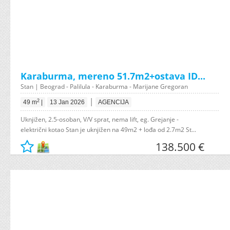
Karaburma, mereno 51.7m2+ostava ID...
Stan | Beograd - Palilula - Karaburma - Marijane Gregoran
|
2
49 m
|
13 Jan 2026
AGENCIJA
Uknjižen, 2.5-osoban, V/V sprat, nema lift, eg. Grejanje -
električni kotao Stan je uknjižen na 49m2 + lođa od 2.7m2 St...
138.500 €