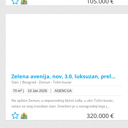
105.000 €
Zelena avenija, nov, 3.0, luksuzan, prel...
Stan | Beograd - Zemun - Tošin bunar
|
2
70 m
|
10 Jan 2026
AGENCIJA
Na opštini Zemun, u neposrednoj blizini Lidla, u ulici Tošin bunar,
nalazi se ovaj trosoban stan. Smešten je u novogradnji koja j...
320.000 €