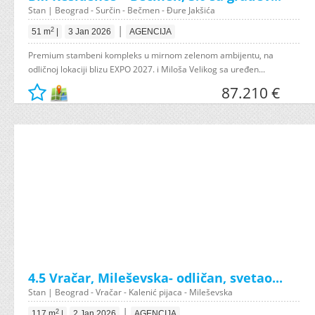
Stan | Beograd - Surčin - Bečmen - Đure Jakšića
|
2
51 m
|
3 Jan 2026
AGENCIJA
Premium stambeni kompleks u mirnom zelenom ambijentu, na
odličnoj lokaciji blizu EXPO 2027. i Miloša Velikog sa uređen...
87.210 €
4.5 Vračar, Mileševska- odličan, svetao...
Stan | Beograd - Vračar - Kalenić pijaca - Mileševska
|
2
117 m
|
2 Jan 2026
AGENCIJA