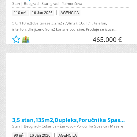
Stan | Beograd - Stari grad - Palmotićeva
|
2
110 m
|
16 Jan 2026
AGENCIJA
5.0, 110m2(dve terase 3,2m2 i 7,4m2), CG, III/III, telefon,
interfon. Uknjiženo 96m2 korisne površine. Prodaje se izuze...
465.000 €
3,5 stan,135m2,Dupleks,Poručnika Spas...
Stan | Beograd - Čukarica - Žarkovo - Poručnika Spasića i Mašere
|
2
90 m
|
16 Jan 2026
AGENCIJA