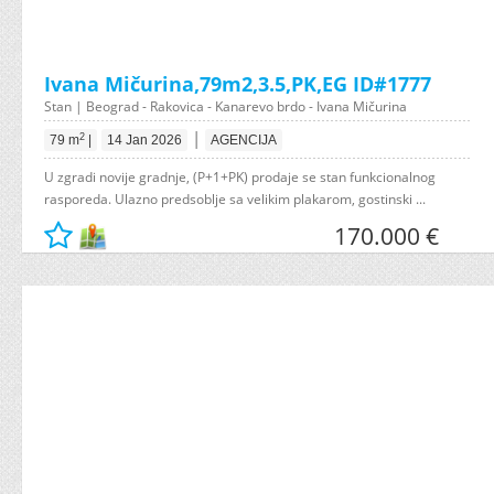
Ivana Mičurina,79m2,3.5,PK,EG ID#1777
Stan | Beograd - Rakovica - Kanarevo brdo - Ivana Mičurina
|
2
79 m
|
14 Jan 2026
AGENCIJA
U zgradi novije gradnje, (P+1+PK) prodaje se stan funkcionalnog
rasporeda. Ulazno predsoblje sa velikim plakarom, gostinski ...
170.000 €