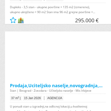
Dupleks - 3,5 stan - ukupne površine = 135 m2 (izmereno),
ukupno uknjiženo = 90 m2 Stan ima 96 m2 grejne površine +...
295.000 €
Prodaja,Uciteljsko naselje,novogradnja,...
Stan | Beograd - Zvezdara - Učiteljsko naselje - Mis Irbijeve
|
2
37 m
|
15 Jan 2026
AGENCIJA
U ponudi stan u izgradnji,na odlicnoj lokaciji,u kvalitetnoj