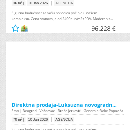
|
2
36 m
|
10 Jan 2026
AGENCIJA
Sigurna budućnost za vašu porodicu počinje u našem
kompleksu. Cena stanova je od 2400eur/m2+PDV. Moderan s...
96.228 €
Direktna prodaja-Luksuzna novogradn...
Stan | Beograd - Voždovac - Braće Jerković - Generala Đoke Popovića
|
2
70 m
|
10 Jan 2026
AGENCIJA
Sigurna budućnost za vašu porodicu počinje u našem