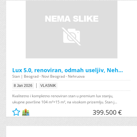
Lux 5.0, renoviran, odmah useljiv, Neh...
Stan | Beograd - Novi Beograd - Nehruova
|
8 Jan 2026
VLASNIK
Kvalitetno i kompletno renoviran stan u premium lux stanju,
ukupne površine 104 m²+15 m², na visokom prizemlju. Stan j...
399.500 €