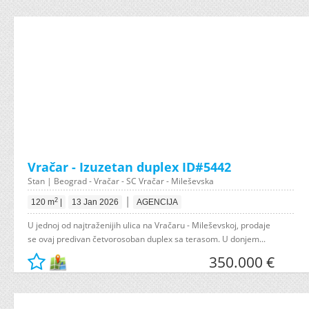
Vračar - Izuzetan duplex ID#5442
Stan | Beograd - Vračar - SC Vračar - Mileševska
|
2
120 m
|
13 Jan 2026
AGENCIJA
U jednoj od najtraženijih ulica na Vračaru - Mileševskoj, prodaje
se ovaj predivan četvorosoban duplex sa terasom. U donjem...
350.000 €