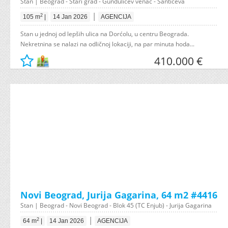
Stan | Beograd - Stari grad - Gundulićev venac - Šantićeva
|
2
105 m
|
14 Jan 2026
AGENCIJA
Stan u jednoj od lepših ulica na Dorćolu, u centru Beograda.
Nekretnina se nalazi na odličnoj lokaciji, na par minuta hoda...
410.000 €
Novi Beograd, Jurija Gagarina, 64 m2 #4416
Stan | Beograd - Novi Beograd - Blok 45 (TC Enjub) - Jurija Gagarina
|
2
64 m
|
14 Jan 2026
AGENCIJA