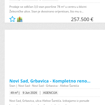
Prodaje se odličan 3,0 stan površine 78 m² u centru u blizini
Železničke ulice. Stan je dvostrano orijentisan, što mu o...
257.500 €
Novi Sad, Grbavica - Kompletno reno...
Stan | Novi Sad - Novi Sad - Grbavica - Alekse Šantića
|
2
49 m
|
9 Jun 2026
AGENCIJA
Novi Sad, Grbavica, ulica Alekse Šantića. Izdvajamo iz ponude