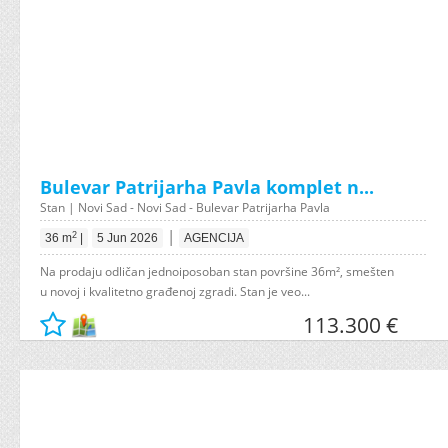
Bulevar Patrijarha Pavla komplet n...
Stan | Novi Sad - Novi Sad - Bulevar Patrijarha Pavla
|
2
36 m
|
5 Jun 2026
AGENCIJA
Na prodaju odličan jednoiposoban stan površine 36m², smešten
u novoj i kvalitetno građenoj zgradi. Stan je veo...
113.300 €