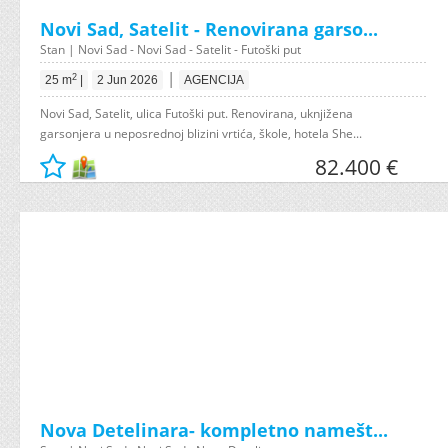
Novi Sad, Satelit - Renovirana garso...
Stan | Novi Sad - Novi Sad - Satelit - Futoški put
|
2
25 m
|
2 Jun 2026
AGENCIJA
Novi Sad, Satelit, ulica Futoški put. Renovirana, uknjižena
garsonjera u neposrednoj blizini vrtića, škole, hotela She...
82.400 €
Nova Detelinara- kompletno namešt...