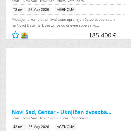
Stan | Novi Sad - Novi Sad - Nova Detelinara
|
2
72 m
|
27 May 2026
AGENCIJA
Prodajemo kompletno i kvalitetno opremljen četvorosoban stan
na Novoj Detelinari. Sastoji se od dnevne sobe sa ku...
185.400 €
Novi Sad, Centar - Uknjižen dvosoba...
Stan | Novi Sad - Novi Sad - Centar - Železnička
|
2
43 m
|
26 May 2026
AGENCIJA