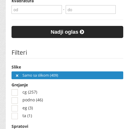
Kvadratura
-
Nadji oglas
Filteri
Slike
Samo sa slikom (409)
Grejanje
cg (257)
podno (46)
eg (3)
ta (1)
Spratovi