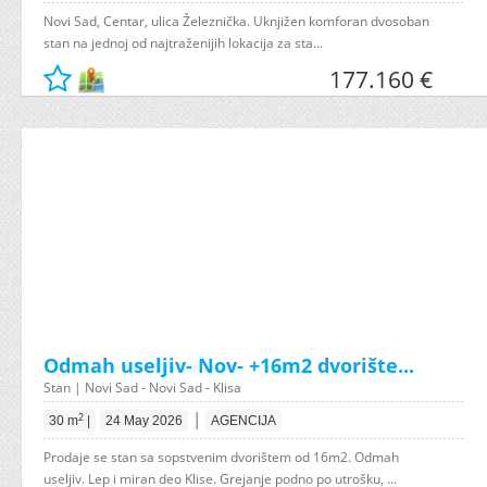
Novi Sad, Centar, ulica Železnička. Uknjižen komforan dvosoban
stan na jednoj od najtraženijih lokacija za sta...
177.160 €
Odmah useljiv- Nov- +16m2 dvorište...
Stan | Novi Sad - Novi Sad - Klisa
|
2
30 m
|
24 May 2026
AGENCIJA
Prodaje se stan sa sopstvenim dvorištem od 16m2. Odmah
useljiv. Lep i miran deo Klise. Grejanje podno po utrošku, ...