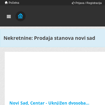
Početna
Prijava / Registracija
Nekretnine: Prodaja stanova novi sad
Novi Sad, Centar - Uknjižen dvosoba...