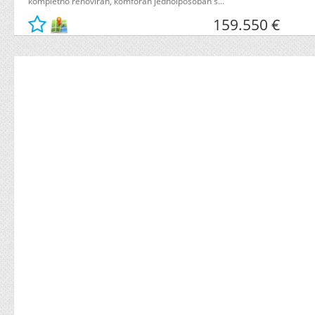
kompletno renoviran, komforan jednoiposoban s...
159.550 €