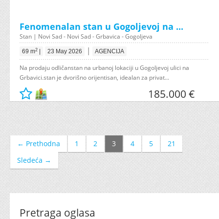
Fenomenalan stan u Gogoljevoj na ...
Stan | Novi Sad - Novi Sad - Grbavica - Gogoljeva
|
2
69 m
|
23 May 2026
AGENCIJA
Na prodaju odličanstan na urbanoj lokaciji u Gogoljevoj ulici na
Grbavici.stan je dvorišno orijentisan, idealan za privat...
185.000 €
← Prethodna
1
2
3
4
5
21
Sledeća →
Pretraga oglasa