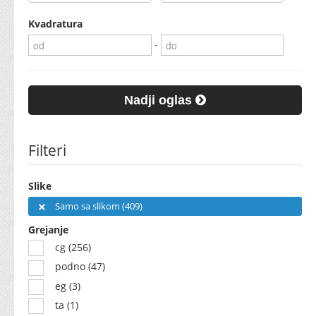
Kvadratura
-
Nadji oglas
Filteri
Slike
Samo sa slikom (409)
Grejanje
cg (256)
podno (47)
eg (3)
ta (1)