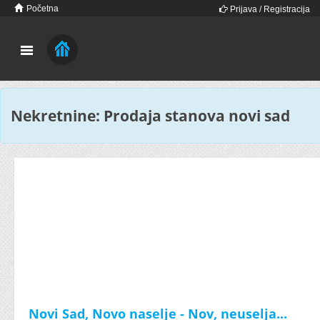
Početna
Prijava / Registracija
Nekretnine: Prodaja stanova novi sad
Novi Sad, Novo naselje - Nov, neuselja...