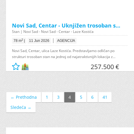
Novi Sad, Centar - Uknjižen trosoban s...
Stan | Novi Sad - Novi Sad - Centar - Laze Kostića
|
2
78 m
|
11 Jun 2026
AGENCIJA
Novi Sad, Centar, ulica Laze Kostića. Predstavljamo odličan po
strukturi trosoban stan na jednoj od najatraktivnijih lokacija z...
257.500 €
← Prethodna
1
3
4
5
6
41
Sledeća →