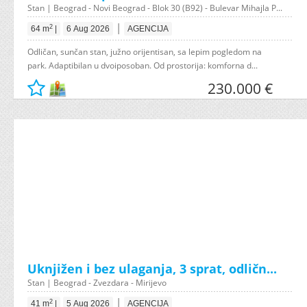
Stan | Beograd - Novi Beograd - Blok 30 (B92) - Bulevar Mihajla P...
|
2
64 m
|
6 Aug 2026
AGENCIJA
Odličan, sunčan stan, južno orijentisan, sa lepim pogledom na
park. Adaptibilan u dvoiposoban. Od prostorija: komforna d...
230.000 €
Uknjižen i bez ulaganja, 3 sprat, odličn...
Stan | Beograd - Zvezdara - Mirijevo
|
2
41 m
|
5 Aug 2026
AGENCIJA