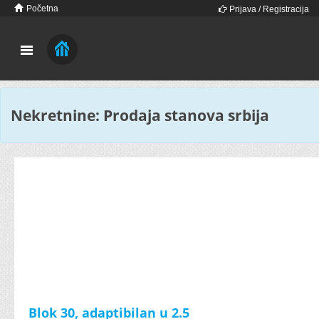
Početna
Prijava / Registracija
Nekretnine: Prodaja stanova srbija
Blok 30, adaptibilan u 2.5