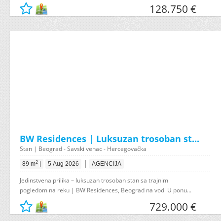
128.750 €
BW Residences | Luksuzan trosoban st...
Stan | Beograd - Savski venac - Hercegovačka
|
2
89 m
|
5 Aug 2026
AGENCIJA
Jedinstvena prilika – luksuzan trosoban stan sa trajnim
pogledom na reku | BW Residences, Beograd na vodi U ponu...
729.000 €