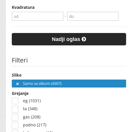
Kvadratura
-
Nadji oglas
Filteri
Slike
Samo sa slikom (4307)
Grejanje
eg (1031)
ta (348)
gas (208)
podno (217)