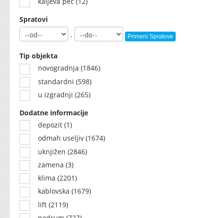
kaljeva pec (12)
Spratovi
-
Primeni Spratove
Tip objekta
novogradnja (1846)
standardni (598)
u izgradnji (265)
Dodatne informacije
depozit (1)
odmah useljiv (1674)
uknjižen (2846)
zamena (3)
klima (2201)
kablovska (1679)
lift (2119)
podrum (727)