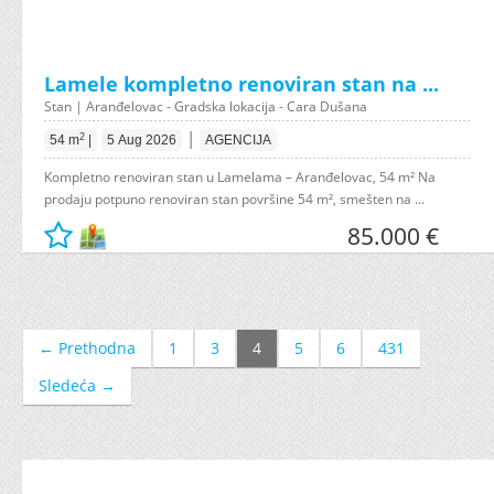
Lamele kompletno renoviran stan na ...
Stan | Aranđelovac - Gradska lokacija - Cara Dušana
|
2
54 m
|
5 Aug 2026
AGENCIJA
Kompletno renoviran stan u Lamelama – Aranđelovac, 54 m² Na
prodaju potpuno renoviran stan površine 54 m², smešten na ...
85.000 €
← Prethodna
1
3
4
5
6
431
Sledeća →