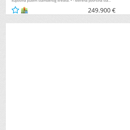
kupovina putem stambenog kredita. • - Merena površina sta...
249.900 €