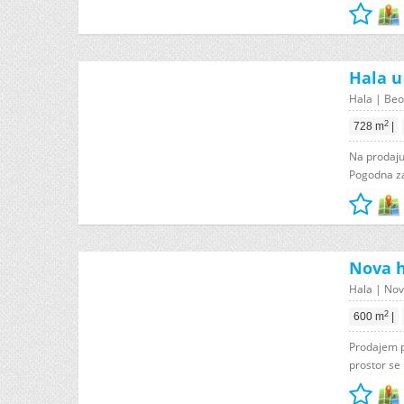
Hala u
Hala | Beo
2
728 m
|
Na prodaju 
Pogodna za 
Nova h
Hala | Novi
2
600 m
|
Prodajem p
prostor se 