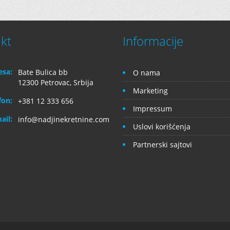
kt
Informacije
esa:
Bate Bulica bb
O nama
12300 Petrovac, Srbija
Marketing
fon:
+381 12 333 656
Impressum
ail:
info@nadjinekretnine.com
Uslovi korišćenja
Partnerski sajtovi