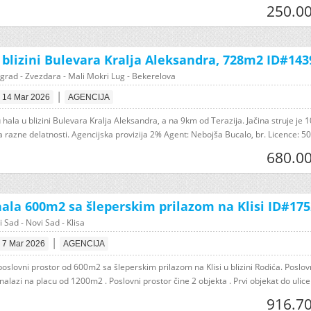
250.00
 blizini Bulevara Kralja Aleksandra, 728m2 ID#143
grad - Zvezdara - Mali Mokri Lug - Bekerelova
|
14 Mar 2026
AGENCIJA
hala u blizini Bulevara Kralja Aleksandra, a na 9km od Terazija. Jačina struje je 
razne delatnosti. Agencijska provizija 2% Agent: Nebojša Bucalo, br. Licence: 509
680.00
ala 600m2 sa šleperskim prilazom na Klisi ID#175
 Sad - Novi Sad - Klisa
|
7 Mar 2026
AGENCIJA
oslovni prostor od 600m2 sa šleperskim prilazom na Klisi u blizini Rodića. Poslov
nalazi na placu od 1200m2 . Poslovni prostor čine 2 objekta . Prvi objekat do ulice j
916.70