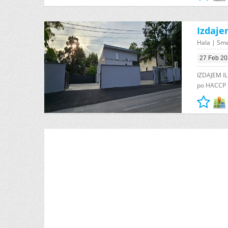
Izdaje
Hala | Sm
27 Feb 2
IZDAJEM IL
po HACCP s