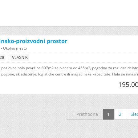
nsko-proizvodni prostor
 - Okolno mesto
|
026
VLASNIK
 poslovna hala površine 897m2 sa placem od 455m2, pogodna za različite delatno
pogone, skladištenje, logističke centre ili magacinske kapacitete. Hala se nalazi i.
195.00
← Prethodna
1
2
Sle