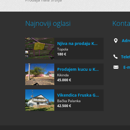
Najnoviji oglasi
Konta
Adr
Njiva na prodaju K...
Topola
180 €
Tele
E-m
Prodajem kucu u K...
Kikinda
45.000 €
Vikendica Fruska G...
Bačka Palanka
42.500 €