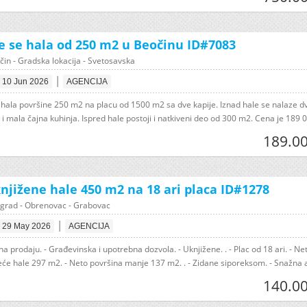
e se hala od 250 m2 u Beočinu ID#7083
čin - Gradska lokacija - Svetosavska
|
10 Jun 2026
AGENCIJA
 hala površine 250 m2 na placu od 1500 m2 sa dve kapije. Iznad hale se nalaze d
 i mala čajna kuhinja. Ispred hale postoji i natkiveni deo od 300 m2. Cena je 189 00
189.00
njižene hale 450 m2 na 18 ari placa ID#1278
grad - Obrenovac - Grabovac
|
29 May 2026
AGENCIJA
na prodaju. - Građevinska i upotrebna dozvola. - Uknjižene. . - Plac od 18 ari. - Ne
eće hale 297 m2. - Neto površina manje 137 m2. . - Zidane siporeksom. - Snažna a
140.00