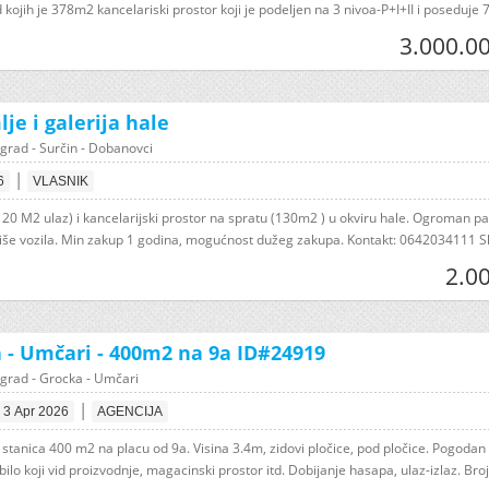
ojih je 378m2 kancelariski prostor koji je podeljen na 3 nivoa-P+I+II i poseduje 7.
3.000.0
je i galerija hale
grad - Surčin - Dobanovci
|
6
VLASNIK
120 M2 ulaz) i kancelarijski prostor na spratu (130m2 ) u okviru hale. Ogroman p
više vozila. Min zakup 1 godina, mogućnost dužeg zakupa. Kontakt: 0642034111 Sh
2.0
 - Umčari - 400m2 na 9a ID#24919
grad - Grocka - Umčari
|
3 Apr 2026
AGENCIJA
 stanica 400 m2 na placu od 9a. Visina 3.4m, zidovi pločice, pod pločice. Pogodan
bilo koji vid proizvodnje, magacinski prostor itd. Dobijanje hasapa, ulaz-izlaz. Broji