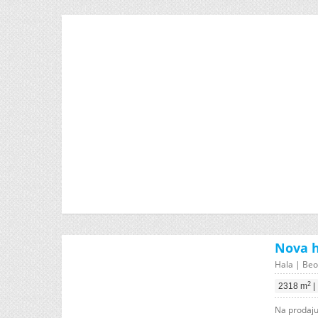
Nova h
Hala | Beo
2
2318 m
|
Na prodaju