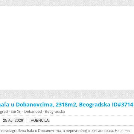
ala u Dobanovcima, 2318m2, Beogradska ID#3714
grad - Surčin - Dobanovci - Beogradska
|
25 Apr 2026
AGENCIJA
 novoizgrađena hala u Dobanovcima, u neposrednoj blizini autoputa. Hala ima