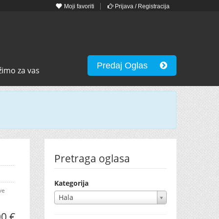
Moji favoriti
Prijava / Registracija
Predaj Oglas
žimo za vas
Pretraga oglasa
Kategorija
ve
Hala
0 €