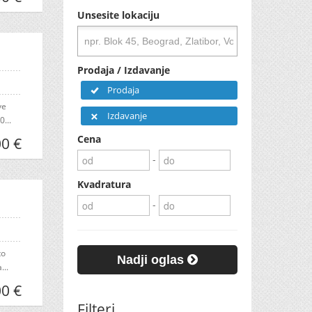
Unsesite lokaciju
Prodaja / Izdavanje
Prodaja
ve
Izdavanje
...
Cena
0 €
-
Kvadratura
-
to
Nadji oglas
...
0 €
Filteri