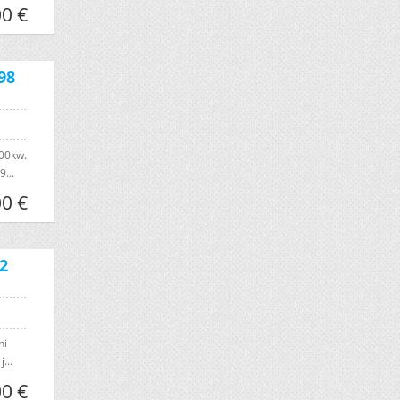
0 €
98
100kw.
...
0 €
2
ni
...
0 €