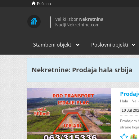
Početna
Veliki izbor
Nekretnina
NadjiNekretnine.com
Stambeni objekti
Poslovni objekti
Nekretnine: Prodaja hala srbija
Prodaj
Hala | Valj
10 Jul 20
Prodajem h
strane koja