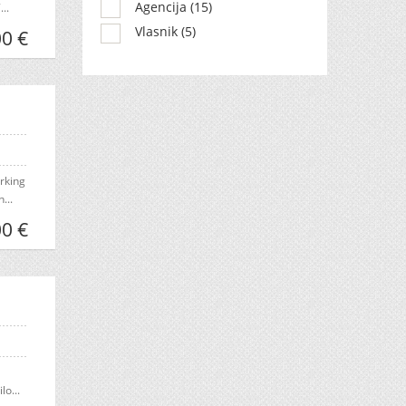
Agencija (15)
..
Vlasnik (5)
00 €
arking
...
00 €
lo...