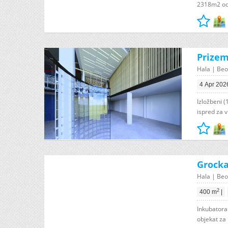
2318m2 od k
Prizeml
Hala | Beo
4 Apr 202
Izložbeni (
ispred za 
Grocka
Hala | Beo
2
400 m
|
Inkubatora
objekat za 