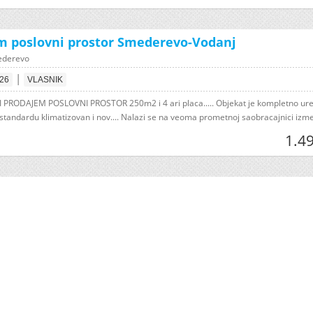
m poslovni prostor Smederevo-Vodanj
ederevo
|
026
VLASNIK
I PRODAJEM POSLOVNI PROSTOR 250m2 i 4 ari placa..... Objekat je kompletno ur
tandardu klimatizovan i nov.... Nalazi se na veoma prometnoj saobracajnici izme
1.4