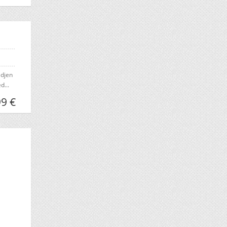
edjen
d...
99 €