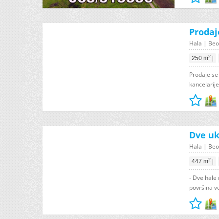
Prodaj
Hala | Beo
2
250 m
|
Prodaje se
kancelarije
Dve uk
Hala | Beo
2
447 m
|
- Dve hale 
površina v