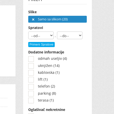
Slike
Samo sa slikom (20)
Spratovi
-
Primeni Spratove
Dodatne informacije
odmah useljiv (4)
uknjižen (14)
kablovska (1)
lift (1)
telefon (2)
parking (8)
terasa (1)
Oglašivač nekretnine