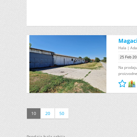
Magaci
Hala | Ada
25 Feb 2
Na prodaju
proizvodne 
10
20
50
Prodaja hala srbija