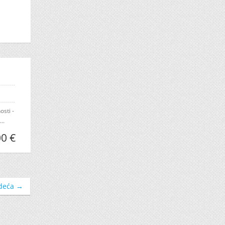
sti -
..
0 €
deća →