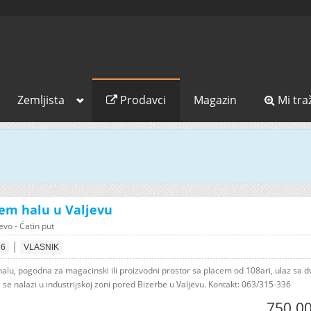
Zemljista
Prodavci
Magazin
Mi tra
em halu u Valjevu
evo - Ćatin put
|
26
VLASNIK
alu, pogodna za magacinski ili proizvodni prostor sa placem od 108ari, ulaz sa d
 se nalazi u industrijskoj zoni pored Bizerbe u Valjevu. Kontakt: 063/315-336
750.00