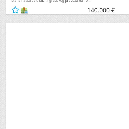
stana nalazi se u blizini gradskog prevoza na 10 ...
140.000 €