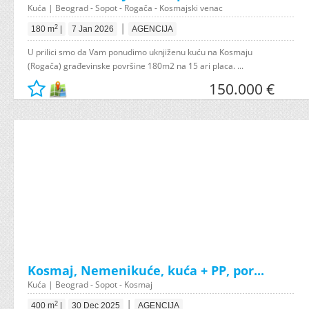
Kuća | Beograd - Sopot - Rogača - Kosmajski venac
|
2
180 m
|
7 Jan 2026
AGENCIJA
U prilici smo da Vam ponudimo uknjiženu kuću na Kosmaju
(Rogača) građevinske površine 180m2 na 15 ari placa. ...
150.000 €
Kosmaj, Nemenikuće, kuća + PP, por...
Kuća | Beograd - Sopot - Kosmaj
|
2
400 m
|
30 Dec 2025
AGENCIJA