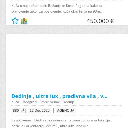
Kuća u najlepšem delu Bežanijske Kose. Pogodna kako za
stanovanje tako i za poslovanje. Kuća uknjiženja na 93m...
450.000 €
Dedinje , ultra lux , predivna vila , v...
Kuća | Beograd - Savski venac - Dedinje
|
2
880 m
|
12 Dec 2025
AGENCIJA
Savski venac , Dedinje , rezidencijalna zona , vrhunska lokacija ,
pozicija i orijentacija , 880m2 , ultra luksuzna vila...