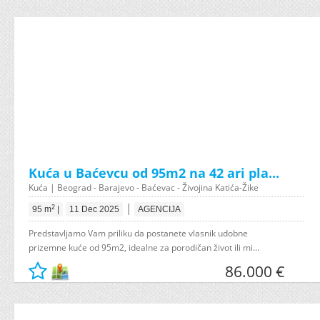
Kuća u Baćevcu od 95m2 na 42 ari pla...
Kuća | Beograd - Barajevo - Baćevac - Živojina Katića-Žike
|
2
95 m
|
11 Dec 2025
AGENCIJA
Predstavljamo Vam priliku da postanete vlasnik udobne
prizemne kuće od 95m2, idealne za porodičan život ili mi...
86.000 €