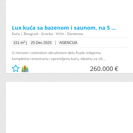
Lux kuća sa bazenom i saunom, na 5 ...
Kuća | Beograd - Grocka - Vrčin - Danteova
|
2
151 m
|
25 Dec 2025
AGENCIJA
U mirnom i zelenilom okruženom delu Avale izdajemo
kompletno renoviranu i opremljenu kuću, idealnu za viš...
260.000 €