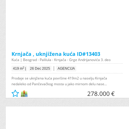
Krnjača , uknjižena kuća ID#13403
Kuća | Beograd - Palilula - Krnjača - Grge Andrijanovića 3. deo
|
2
419 m
|
26 Dec 2025
AGENCIJA
Prodaje se uknjžena kuća površine 419m2 u naselju Krnjača
nedaleko od Pančevačkog mosta u jako mirnom delu nase...
278.000 €