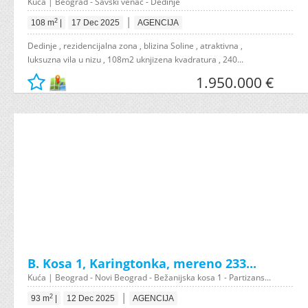
Kuća | Beograd - Savski venac - Dedinje
|
2
108 m
|
17 Dec 2025
AGENCIJA
Dedinje , rezidencijalna zona , blizina Soline , atraktivna ,
luksuzna vila u nizu , 108m2 uknjizena kvadratura , 240...
1.950.000 €
B. Kosa 1, Karingtonka, mereno 233...
Kuća | Beograd - Novi Beograd - Bežanijska kosa 1 - Partizans...
|
2
93 m
|
12 Dec 2025
AGENCIJA