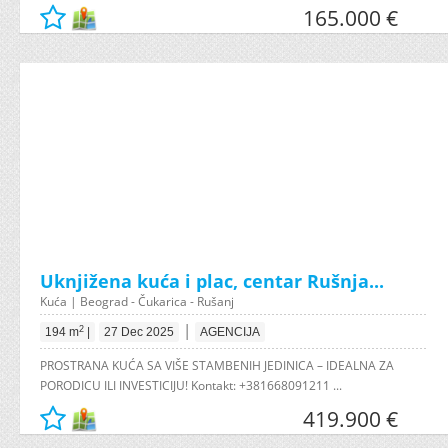
165.000 €
Uknjižena kuća i plac, centar Rušnja...
Kuća | Beograd - Čukarica - Rušanj
|
2
194 m
|
27 Dec 2025
AGENCIJA
PROSTRANA KUĆA SA VIŠE STAMBENIH JEDINICA – IDEALNA ZA
PORODICU ILI INVESTICIJU! Kontakt: +381668091211 ...
419.900 €