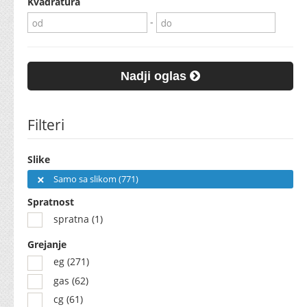
Kvadratura
-
Nadji oglas
Filteri
Slike
Samo sa slikom (771)
Spratnost
spratna (1)
Grejanje
eg (271)
gas (62)
cg (61)