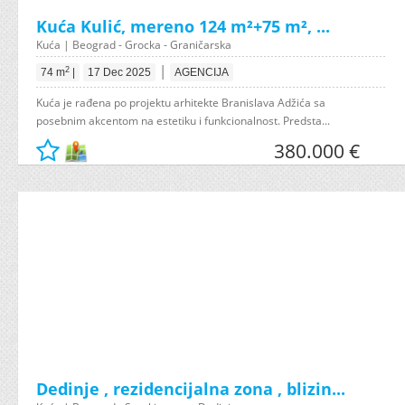
Kuća Kulić, mereno 124 m²+75 m², ...
Kuća | Beograd - Grocka - Graničarska
|
2
74 m
|
17 Dec 2025
AGENCIJA
Kuća je rađena po projektu arhitekte Branislava Adžića sa
posebnim akcentom na estetiku i funkcionalnost. Predsta...
380.000 €
Dedinje , rezidencijalna zona , blizin...