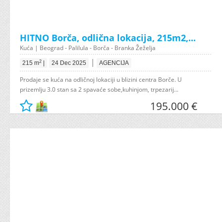
HITNO Borča, odlična lokacija, 215m2,...
Kuća | Beograd - Palilula - Borča - Branka Žeželja
|
2
215 m
|
24 Dec 2025
AGENCIJA
Prodaje se kuća na odličnoj lokaciji u blizini centra Borče. U
prizemlju 3.0 stan sa 2 spavaće sobe,kuhinjom, trpezarij...
195.000 €