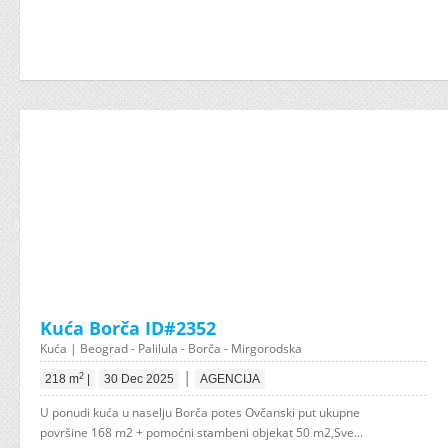
Kuća Borča ID#2352
Kuća | Beograd - Palilula - Borča - Mirgorodska
|
2
218 m
|
30 Dec 2025
AGENCIJA
U ponudi kuća u naselju Borča potes Ovčanski put ukupne
površine 168 m2 + pomoćni stambeni objekat 50 m2,Sve...