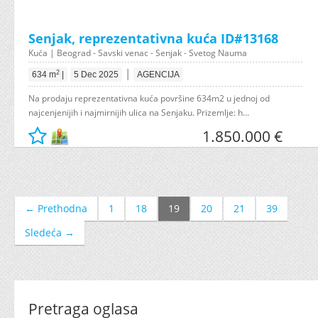
Senjak, reprezentativna kuća ID#13168
Kuća | Beograd - Savski venac - Senjak - Svetog Nauma
|
2
634 m
|
5 Dec 2025
AGENCIJA
Na prodaju reprezentativna kuća površine 634m2 u jednoj od
najcenjenijih i najmirnijih ulica na Senjaku. Prizemlje: h...
1.850.000 €
← Prethodna
1
18
19
20
21
39
Sledeća →
Pretraga oglasa