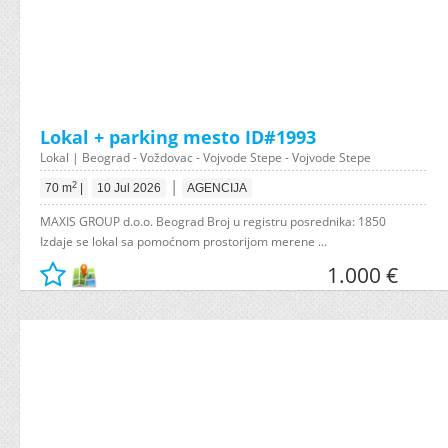
Lokal + parking mesto ID#1993
Lokal | Beograd - Voždovac - Vojvode Stepe - Vojvode Stepe
|
2
70 m
|
10 Jul 2026
AGENCIJA
MAXIS GROUP d.o.o. Beograd Broj u registru posrednika: 1850
Izdaje se lokal sa pomoćnom prostorijom merene ...
1.000 €