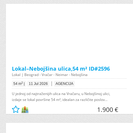
Lokal–Nebojšina ulica,54 m² ID#2596
Lokal | Beograd - Vračar - Neimar - Nebojšina
|
2
54 m
|
11 Jul 2026
AGENCIJA
U jednoj od najtraženijih ulica na Vračaru, u Nebojšinoj ulici,
izdaje se lokal površine 54 m², idealan za različite poslov...
1.900 €