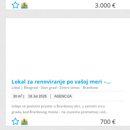
3.000 €
Lokal za renoviranje po vašoj meri –...
Lokal | Beograd - Stari grad - Zeleni venac - Brankova
|
2
30 m
|
18 Jul 2026
AGENCIJA
Izdaje se poslovni prostor u Brankovoj ulici, u samom srcu
grada, kod Brankovog mosta – na izuzetno prometnoj i vid...
700 €