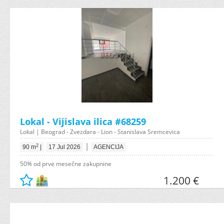
Lokal - Vijislava ilica #68259
Lokal | Beograd - Zvezdara - Lion - Stanislava Sremcevica
|
2
90 m
|
17 Jul 2026
AGENCIJA
50% od prve mesečne zakupnine
1.200 €