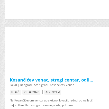
Kosančićev venac, strogi centar, odli...
Lokal | Beograd - Stari grad - Kosančićev Venac
|
2
96 m
|
21 Jul 2026
AGENCIJA
Na Kosančićevom vencu, atraktivnoj lokaciji, jednoj od najlepših i
najomiljenijih u strogom centru grada, primam...