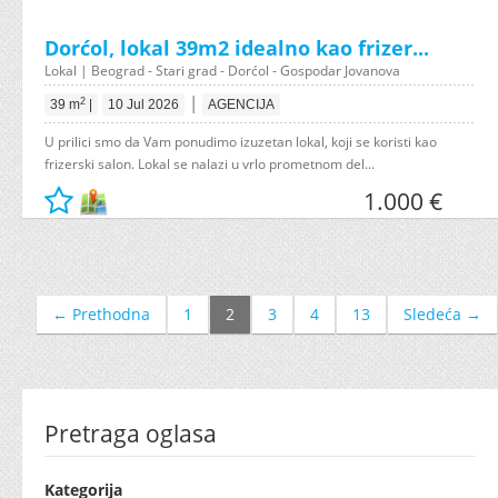
Dorćol, lokal 39m2 idealno kao frizer...
Lokal | Beograd - Stari grad - Dorćol - Gospodar Jovanova
|
2
39 m
|
10 Jul 2026
AGENCIJA
U prilici smo da Vam ponudimo izuzetan lokal, koji se koristi kao
frizerski salon. Lokal se nalazi u vrlo prometnom del...
1.000 €
← Prethodna
1
2
3
4
13
Sledeća →
Pretraga oglasa
Kategorija