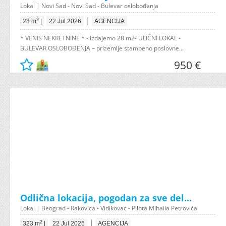
Lokal | Novi Sad - Novi Sad - Bulevar oslobođenja
|
2
28 m
|
22 Jul 2026
AGENCIJA
* VENIS NEKRETNINE * - Izdajemo 28 m2- ULIČNI LOKAL -
BULEVAR OSLOBOĐENJA – prizemlje stambeno poslovne...
950 €
Odlična lokacija, pogodan za sve del...
Lokal | Beograd - Rakovica - Vidikovac - Pilota Mihaila Petrovića
|
2
323 m
|
22 Jul 2026
AGENCIJA