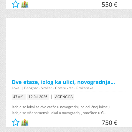
550 €
Dve etaze, izlog ka ulici, novogradnja...
Lokal | Beograd - Vračar - Crveni krst - Gročanska
|
2
47 m
|
12 Jul 2026
AGENCIJA
Izdaje se lokal sa dve etaže u novogradnji na odličnoj lokaciji
Izdaje se višenamenski lokal u novogradnji, smešten u G...
750 €