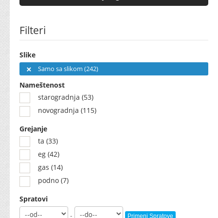
Filteri
Slike
Samo sa slikom (242)
Nameštenost
starogradnja (53)
novogradnja (115)
Grejanje
ta (33)
eg (42)
gas (14)
podno (7)
Spratovi
-
Primeni Spratove