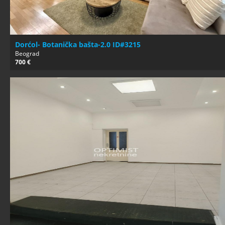
Dorćol- Botanička bašta-2.0 ID#3215
Beograd
700 €