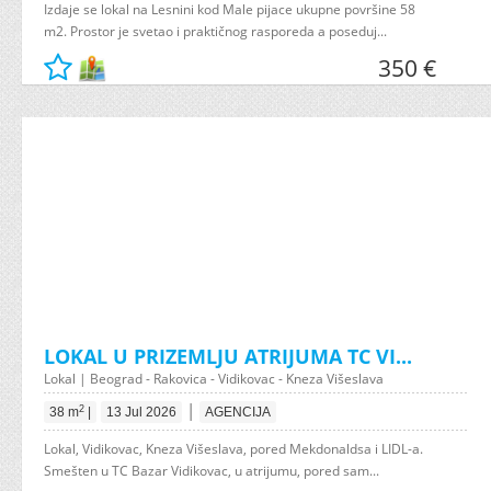
Izdaje se lokal na Lesnini kod Male pijace ukupne površine 58
m2. Prostor je svetao i praktičnog rasporeda a poseduj...
350 €
LOKAL U PRIZEMLJU ATRIJUMA TC VI...
Lokal | Beograd - Rakovica - Vidikovac - Kneza Višeslava
|
2
38 m
|
13 Jul 2026
AGENCIJA
Lokal, Vidikovac, Kneza Višeslava, pored Mekdonaldsa i LIDL-a.
Smešten u TC Bazar Vidikovac, u atrijumu, pored sam...