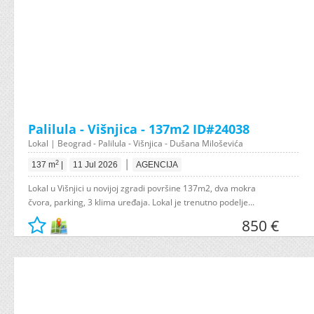
Palilula - Višnjica - 137m2 ID#24038
Lokal | Beograd - Palilula - Višnjica - Dušana Miloševića
|
2
137 m
|
11 Jul 2026
AGENCIJA
Lokal u Višnjici u novijoj zgradi površine 137m2, dva mokra
čvora, parking, 3 klima uređaja. Lokal je trenutno podelje...
850 €