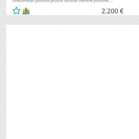
funkcionalan poslovni prostor korisne/ merene površine ...
2.200 €