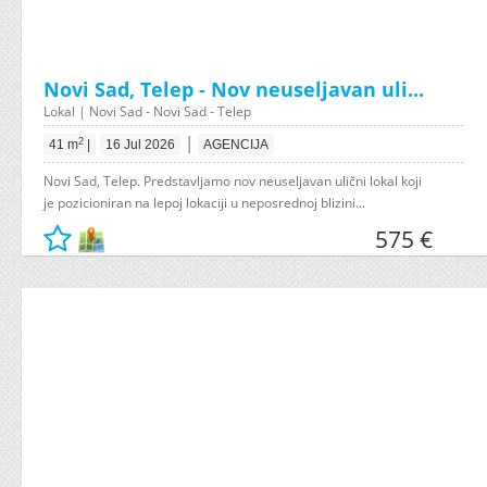
Novi Sad, Telep - Nov neuseljavan uli...
Lokal | Novi Sad - Novi Sad - Telep
|
2
41 m
|
16 Jul 2026
AGENCIJA
Novi Sad, Telep. Predstavljamo nov neuseljavan ulični lokal koji
je pozicioniran na lepoj lokaciji u neposrednoj blizini...
575 €