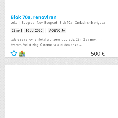
Blok 70a, renoviran
Lokal | Beograd - Novi Beograd - Blok 70a - Omladinskih brigada
|
2
23 m
|
16 Jul 2026
AGENCIJA
Izdaje se renoviran lokal u prizemlju zgrade, 23 m2 sa mokrim
čvorom. Veliki izlog. Okrenut ka ulici idealan za ...
500 €