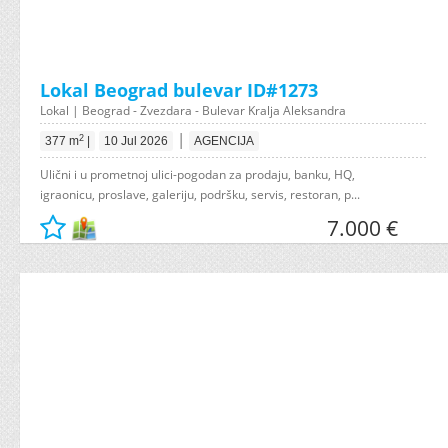
Lokal Beograd bulevar ID#1273
Lokal | Beograd - Zvezdara - Bulevar Kralja Aleksandra
|
2
377 m
|
10 Jul 2026
AGENCIJA
Ulični i u prometnoj ulici-pogodan za prodaju, banku, HQ,
igraonicu, proslave, galeriju, podršku, servis, restoran, p...
7.000 €