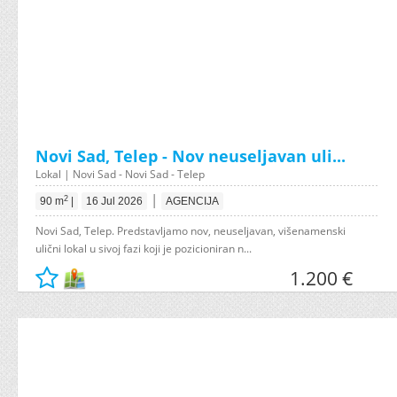
Novi Sad, Telep - Nov neuseljavan uli...
Lokal | Novi Sad - Novi Sad - Telep
|
2
90 m
|
16 Jul 2026
AGENCIJA
Novi Sad, Telep. Predstavljamo nov, neuseljavan, višenamenski
ulični lokal u sivoj fazi koji je pozicioniran n...
1.200 €