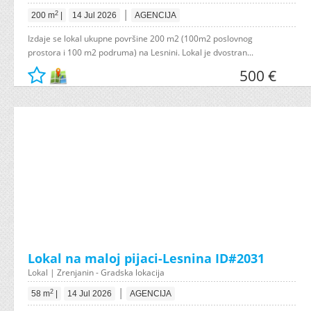
|
2
200 m
|
14 Jul 2026
AGENCIJA
Izdaje se lokal ukupne površine 200 m2 (100m2 poslovnog
prostora i 100 m2 podruma) na Lesnini. Lokal je dvostran...
500 €
Lokal na maloj pijaci-Lesnina ID#2031
Lokal | Zrenjanin - Gradska lokacija
|
2
58 m
|
14 Jul 2026
AGENCIJA