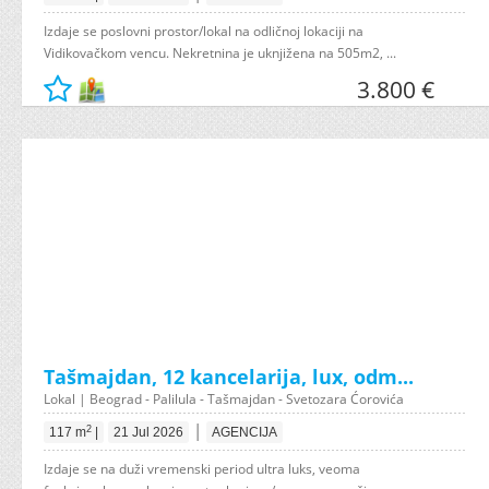
Izdaje se poslovni prostor/lokal na odličnoj lokaciji na
Vidikovačkom vencu. Nekretnina je uknjižena na 505m2, ...
3.800 €
Tašmajdan, 12 kancelarija, lux, odm...
Lokal | Beograd - Palilula - Tašmajdan - Svetozara Ćorovića
|
2
117 m
|
21 Jul 2026
AGENCIJA
Izdaje se na duži vremenski period ultra luks, veoma