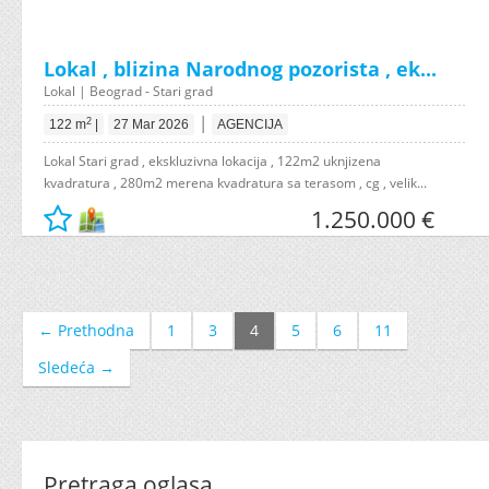
Lokal , blizina Narodnog pozorista , ek...
Lokal | Beograd - Stari grad
|
2
122 m
|
27 Mar 2026
AGENCIJA
Lokal Stari grad , ekskluzivna lokacija , 122m2 uknjizena
kvadratura , 280m2 merena kvadratura sa terasom , cg , velik...
1.250.000 €
← Prethodna
1
3
4
5
6
11
Sledeća →
Pretraga oglasa