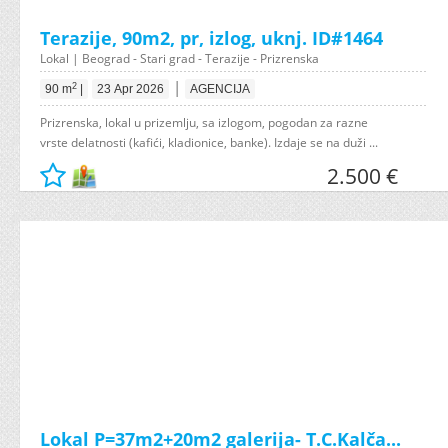
Terazije, 90m2, pr, izlog, uknj. ID#1464
Lokal | Beograd - Stari grad - Terazije - Prizrenska
|
2
90 m
|
23 Apr 2026
AGENCIJA
Prizrenska, lokal u prizemlju, sa izlogom, pogodan za razne
vrste delatnosti (kafići, kladionice, banke). Izdaje se na duži ...
2.500 €
Lokal P=37m2+20m2 galerija- T.C.Kalča...