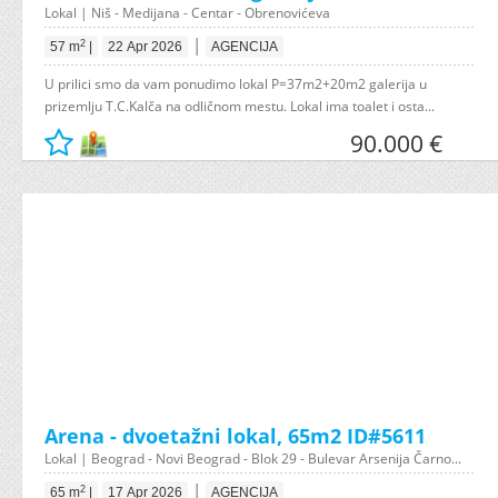
Lokal | Niš - Medijana - Centar - Obrenovićeva
|
2
57 m
|
22 Apr 2026
AGENCIJA
U prilici smo da vam ponudimo lokal P=37m2+20m2 galerija u
prizemlju T.C.Kalča na odličnom mestu. Lokal ima toalet i osta...
90.000 €
Arena - dvoetažni lokal, 65m2 ID#5611
Lokal | Beograd - Novi Beograd - Blok 29 - Bulevar Arsenija Čarno...
|
2
65 m
|
17 Apr 2026
AGENCIJA