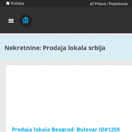
Početna
Prijava / Registracija
Nekretnine: Prodaja lokala srbija
Prodaja lokala Beograd- Bulevar ID#1259