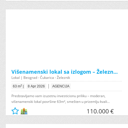
Višenamenski lokal sa izlogom – Železn...
Lokal | Beograd - Čukarica - Železnik
|
2
63 m
|
8 Apr 2026
AGENCIJA
Predstavljamo vam izuzetnu investicionu priliku – moderan,
višenamenski lokal površine 63m², smešten u prizemlju kvali...
110.000 €