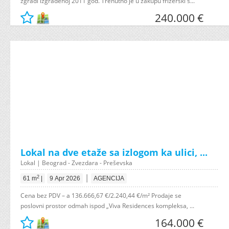
zgradi izgrađenoj 2011 god. Trenutno je u zakupu frizerski s...
240.000 €
Lokal na dve etaže sa izlogom ka ulici, ...
Lokal | Beograd - Zvezdara - Preševska
|
2
61 m
|
9 Apr 2026
AGENCIJA
Cena bez PDV – a 136.666,67 €/2.240,44 €/m² Prodaje se
poslovni prostor odmah ispod „Viva Residences kompleksa, ...
164.000 €