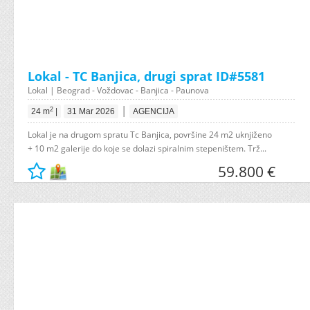
Lokal - TC Banjica, drugi sprat ID#5581
Lokal | Beograd - Voždovac - Banjica - Paunova
|
2
24 m
|
31 Mar 2026
AGENCIJA
Lokal je na drugom spratu Tc Banjica, površine 24 m2 uknjiženo
+ 10 m2 galerije do koje se dolazi spiralnim stepeništem. Trž...
59.800 €