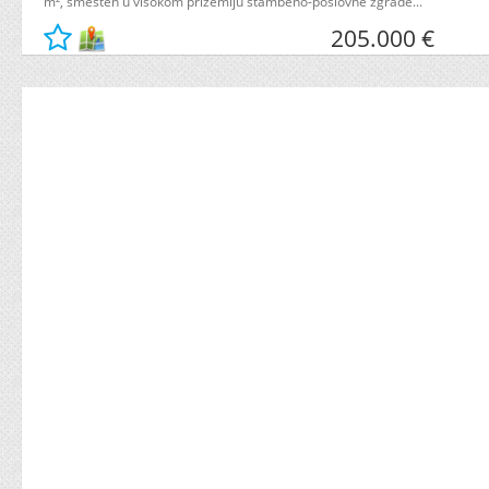
m², smešten u visokom prizemlju stambeno-poslovne zgrade...
205.000 €