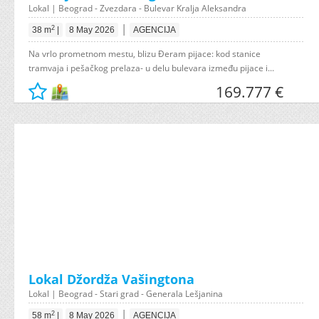
Lokal | Beograd - Zvezdara - Bulevar Kralja Aleksandra
|
2
38 m
|
8 May 2026
AGENCIJA
Na vrlo prometnom mestu, blizu Đeram pijace: kod stanice
tramvaja i pešačkog prelaza- u delu bulevara između pijace i...
169.777 €
Lokal Džordža Vašingtona
Lokal | Beograd - Stari grad - Generala Lešjanina
|
2
58 m
|
8 May 2026
AGENCIJA