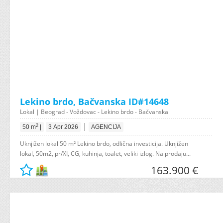
Lekino brdo, Bačvanska ID#14648
Lokal | Beograd - Voždovac - Lekino brdo - Bačvanska
|
2
50 m
|
3 Apr 2026
AGENCIJA
Uknjižen lokal 50 m² Lekino brdo, odlična investicija. Uknjižen
lokal, 50m2, pr/XI, CG, kuhinja, toalet, veliki izlog. Na prodaju...
163.900 €