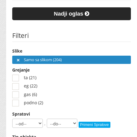
Nadji oglas
Filteri
Slike
Samo sa slikom (204)
Grejanje
ta (21)
eg (22)
gas (6)
podno (2)
Spratovi
-
Primeni Spratove
Tip objekta