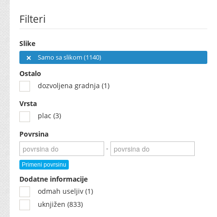
Filteri
Slike
Samo sa slikom (1140)
Ostalo
dozvoljena gradnja (1)
Vrsta
plac (3)
Povrsina
-
Primeni povrsinu
Dodatne informacije
odmah useljiv (1)
uknjižen (833)