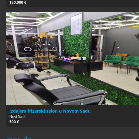
180.000 €
Izdajem frizerski salon u Novom Sadu
Novi Sad
500 €
Kontakt