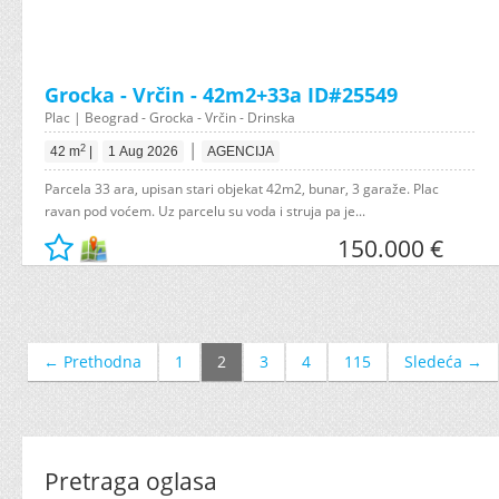
Grocka - Vrčin - 42m2+33a ID#25549
Plac | Beograd - Grocka - Vrčin - Drinska
|
2
42 m
|
1 Aug 2026
AGENCIJA
Parcela 33 ara, upisan stari objekat 42m2, bunar, 3 garaže. Plac
ravan pod voćem. Uz parcelu su voda i struja pa je...
150.000 €
← Prethodna
1
2
3
4
115
Sledeća →
Pretraga oglasa