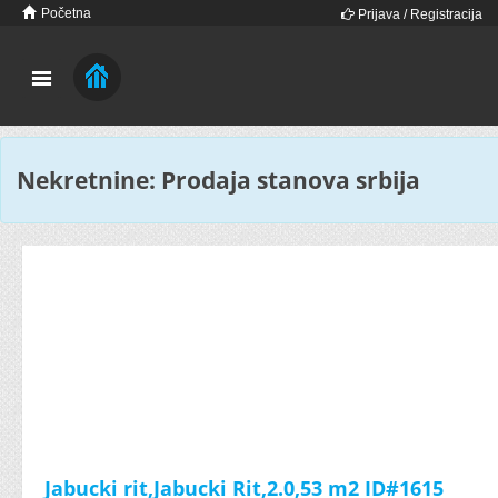
Početna
Prijava / Registracija
Nekretnine: Prodaja stanova srbija
Jabucki rit,Jabucki Rit,2.0,53 m2 ID#1615