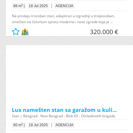
|
2
88 m
|
18 Jul 2025
AGENCIJA
Na prodaju trosoban stan, adaptiran u izgradnji u troiposoban,
smešten na četvrtom spratu moderne i nove zgrade koja je ...
320.000 €
Lux namešten stan sa garažom u kuli...
Stan | Beograd - Novi Beograd - Blok 65 - Omladinskih brigada
|
2
60 m
|
18 Jul 2025
AGENCIJA