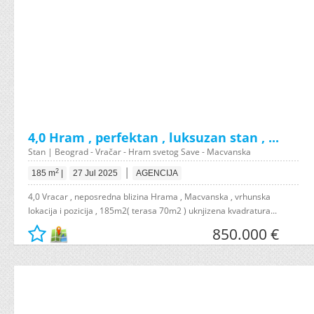
4,0 Hram , perfektan , luksuzan stan , ...
Stan | Beograd - Vračar - Hram svetog Save - Macvanska
|
2
185 m
|
27 Jul 2025
AGENCIJA
4,0 Vracar , neposredna blizina Hrama , Macvanska , vrhunska
lokacija i pozicija , 185m2( terasa 70m2 ) uknjizena kvadratura...
850.000 €