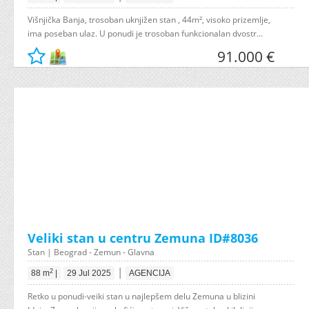
Višnjička Banja, trosoban uknjižen stan , 44m², visoko prizemlje,
ima poseban ulaz. U ponudi je trosoban funkcionalan dvostr...
91.000 €
Veliki stan u centru Zemuna ID#8036
Stan | Beograd - Zemun - Glavna
|
2
88 m
|
29 Jul 2025
AGENCIJA
Retko u ponudi-veiki stan u najlepšem delu Zemuna u blizini