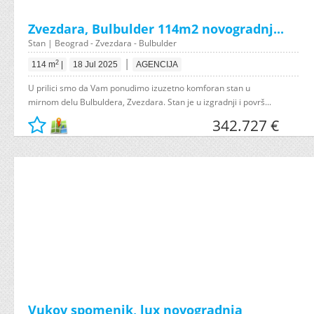
Zvezdara, Bulbulder 114m2 novogradnj...
Stan | Beograd - Zvezdara - Bulbulder
|
2
114 m
|
18 Jul 2025
AGENCIJA
U prilici smo da Vam ponudimo izuzetno komforan stan u
mirnom delu Bulbuldera, Zvezdara. Stan je u izgradnji i površ...
342.727 €
Vukov spomenik, lux novogradnja