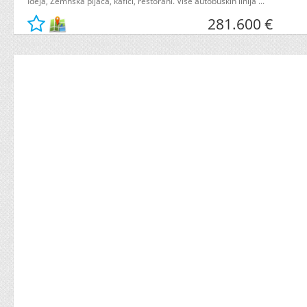
Ideja, Zemnska pijaca, kafići, restorani. Više autobuskih linija ...
281.600 €