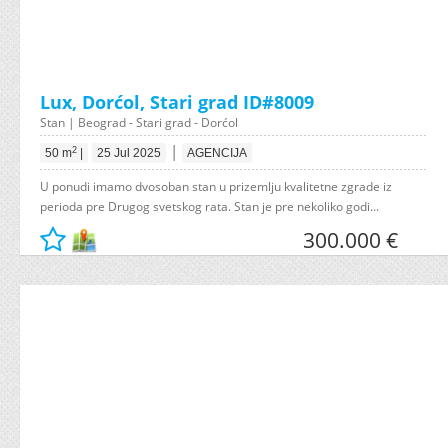
Lux, Dorćol, Stari grad ID#8009
Stan | Beograd - Stari grad - Dorćol
|
2
50 m
|
25 Jul 2025
AGENCIJA
U ponudi imamo dvosoban stan u prizemlju kvalitetne zgrade iz
perioda pre Drugog svetskog rata. Stan je pre nekoliko godi...
300.000 €