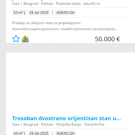
Stan | Beograd - Palilula - Padinska skela - Jabučki rit
|
2
53 m
|
29 Jul 2025
AGENCIJA
Prodaje se uknjizen stan sa pripadajucim
dvoristem,supom,pusnicom i ostalim pomocnim prostorijama...
50.000 €
Trosoban dvostrano orijentisan stan u...
Stan | Beograd - Palilula - Višnjička Banja - Slanački Put
|
2
44 m
|
29 Jul 2025
AGENCIJA