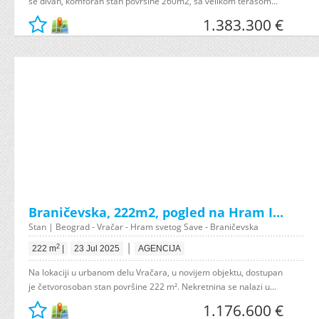
se divan, komforan stan površine 260m2, sa velikom terasom...
1.383.300 €
Braničevska, 222m2, pogled na Hram I...
Stan | Beograd - Vračar - Hram svetog Save - Braničevska
|
2
222 m
|
23 Jul 2025
AGENCIJA
Na lokaciji u urbanom delu Vračara, u novijem objektu, dostupan
je četvorosoban stan površine 222 m². Nekretnina se nalazi u...
1.176.600 €