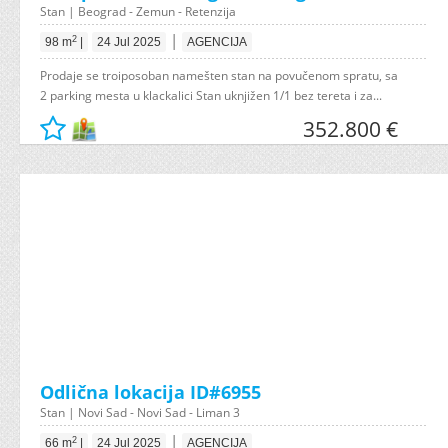
Stan | Beograd - Zemun - Retenzija
|
2
98 m
|
24 Jul 2025
AGENCIJA
Prodaje se troiposoban namešten stan na povučenom spratu, sa
2 parking mesta u klackalici Stan uknjižen 1/1 bez tereta i za...
352.800 €
Odlična lokacija ID#6955
Stan | Novi Sad - Novi Sad - Liman 3
|
2
66 m
|
24 Jul 2025
AGENCIJA