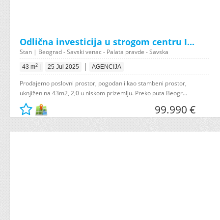
Odlična investicija u strogom centru I...
Stan | Beograd - Savski venac - Palata pravde - Savska
|
2
43 m
|
25 Jul 2025
AGENCIJA
Prodajemo poslovni prostor, pogodan i kao stambeni prostor,
uknjižen na 43m2, 2,0 u niskom prizemlju. Preko puta Beogr...
99.990 €